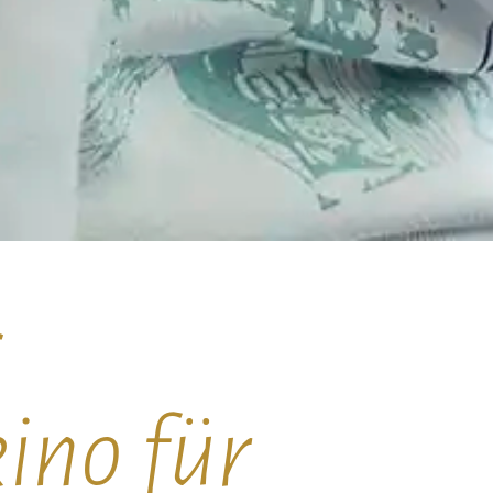
s
ino für