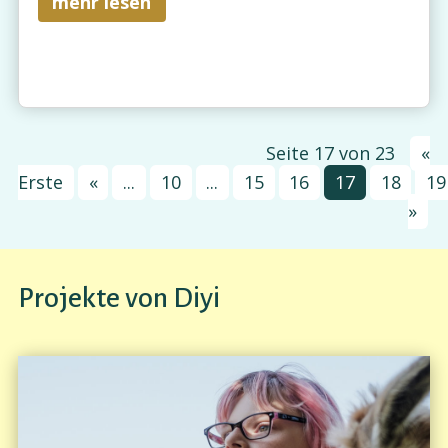
mehr lesen
Seite 17 von 23
«
Erste
«
...
10
...
15
16
17
18
19
»
Projekte von Diyi